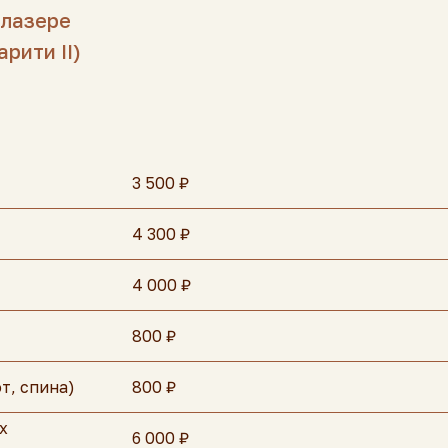
 лазере
арити II)
3 500 ₽
4 300 ₽
4 000 ₽
800 ₽
т, спина)
800 ₽
х
6 000 ₽