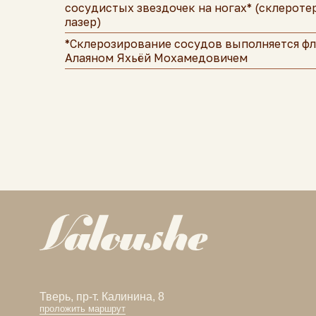
сосудистых звездочек на ногах* (склероте
лазер)
*Склерозирование сосудов выполняется ф
Алаяном Яхьёй Мохамедовичем
Тверь, пр-т. Калинина, 8
проложить маршрут
8 920 181 08 88
valoushe@mail.ru
ООО «ДУБЛЬ V»
ИНН: 6950155324
ОГРН: 1126952021668
Номер мед. лицензии: № ЛО41-01186-69/00303212
© 2025 - 2026 | VALOUSHE — центр эстетической
косметологии