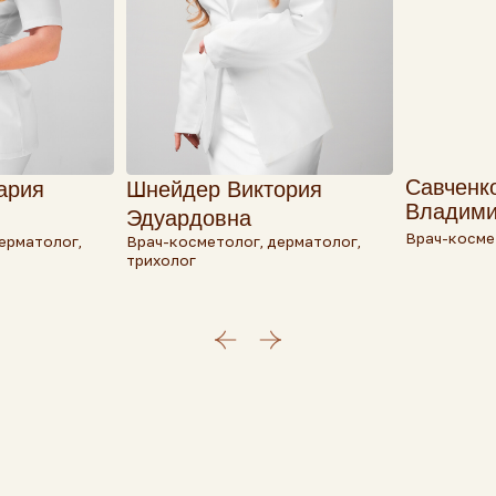
Савченко Ирина
Шнейдер Виктория
Владимировна
Эдуардовна
Врач-косметолог, дермато
ог,
Врач-косметолог, дерматолог,
трихолог