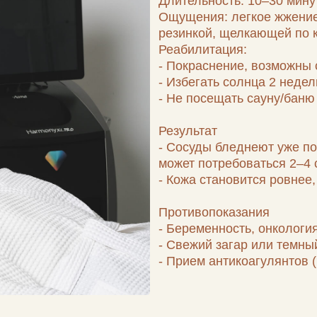
Реабилитация:
- Покраснение, возможны синячки (исче
- Избегать солнца 2 недели, использов
- Не посещать сауну/баню 3–5 дней.
Результат
- Сосуды бледнеют уже после первой 
может потребоваться 2–4 сеанса с инт
- Кожа становится ровнее, уменьшаетс
Противопоказания
- Беременность, онкология, аутоимму
- Свежий загар или темный фототип ко
- Прием антикоагулянтов (может увели
онлайн-запись