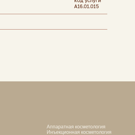
код услуги
А16.01.015
Аппаратная косметология
Инъекционная косметология
Эстетическая косметология
Дерматология
Трихология
Неврология
Флебология