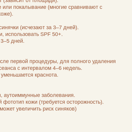
зают за 3–7 дней).
ать SPF 50+.
процедуры, для полного удаления
ервалом 4–6 недель.
я краснота.
нные заболевания.
жи (требуется осторожность).
чить риск синяков)