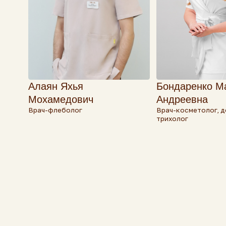
Алаян Яхья
Бондаренко Мария
Мохамедович
Андреевна
Врач-флеболог
Врач-косметолог, дерматол
трихолог