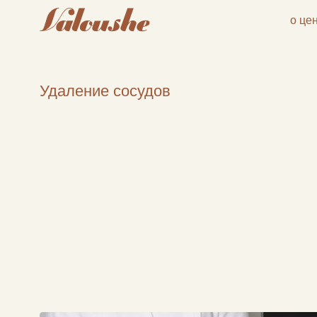
о центре
усл
Удаление сосудов