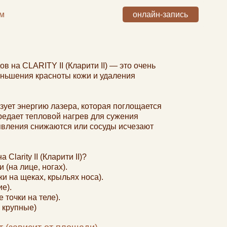
онлайн-запись
I (Кларити II) — это очень
оты кожи и удаления
 лазера, которая поглощается
й нагрев для сужения
ются или сосуды исчезают
рити II)?
ах).
рыльях носа).
).
т площади).
вание (многие сравнивают с