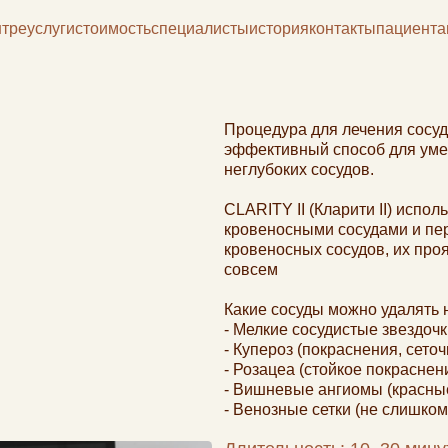
уги
стоимость
специалисты
история
контакты
пациентам
Процедура для лечения сосудов на CLARITY I
эффективный способ для уменьшения красн
неглубоких сосудов.
CLARITY II (Кларити II) использует энергию
кровеносными сосудами и передает теплово
кровеносных сосудов, их проявления снижа
совсем
Какие сосуды можно удалять на Clarity II (Кла
- Мелкие сосудистые звездочки (на лице, ног
- Купероз (покраснения, сеточки на щеках, к
- Розацеа (стойкое покраснение).
- Вишневые ангиомы (красные точки на теле
- Венозные сетки (не слишком крупные)
Длительность: 10–30 минут (зависит о
Ощущения: легкое жжение или покалы
резинкой, щелкающей по коже).