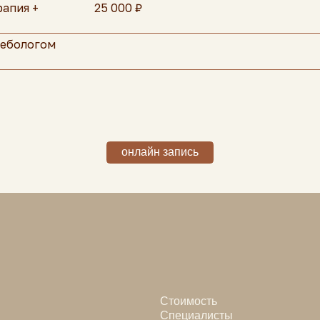
рапия +
25 000 ₽
лебологом
Стоимость
Специалисты
О центре
История
Пациентам
онлайн-запись
Политика конфиденциальности
Программа лояльности
Согласие на обработку персональных
данных
Соглашение об использовании Cookie-
файлов